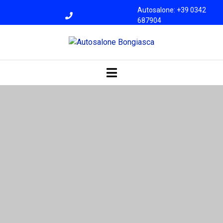
Autosalone: +39 0342
687904
Officina: +39 0342
687945
bongiasca@libero.i
t