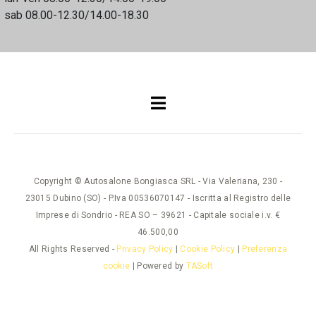
sab 08.00-12.30/14.00-18.30
Copyright © Autosalone Bongiasca SRL - Via Valeriana, 230 -
23015 Dubino (SO) - P.Iva 00536070147 - Iscritta al Registro delle
Imprese di Sondrio - REA SO – 39621 - Capitale sociale i.v. €
46.500,00
All Rights Reserved -
Privacy Policy
|
Cookie Policy
|
Preferenza
cookie
| Powered by
TASoft