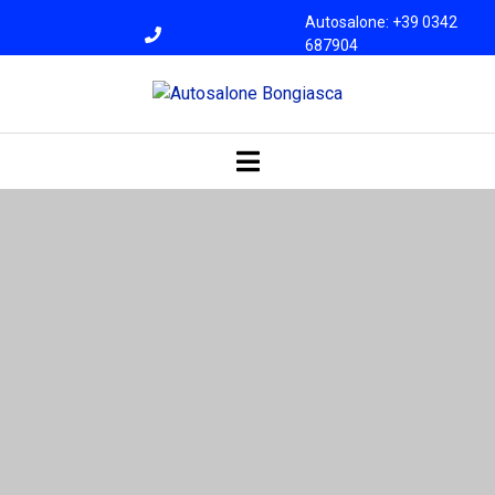
Autosalone: +39 0342
687904
Officina: +39 0342
687945
bongiasca@libero.i
t