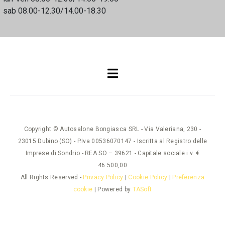
sab 08.00-12.30/14.00-18.30
Copyright © Autosalone Bongiasca SRL - Via Valeriana, 230 -
23015 Dubino (SO) - P.Iva 00536070147 - Iscritta al Registro delle
Imprese di Sondrio - REA SO – 39621 - Capitale sociale i.v. €
46.500,00
All Rights Reserved -
Privacy Policy
|
Cookie Policy
|
Preferenza
cookie
| Powered by
TASoft