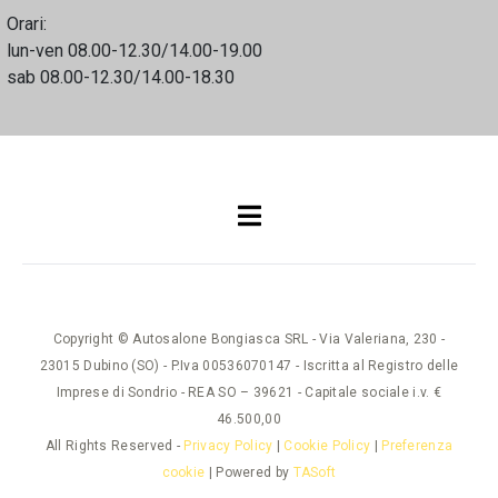
Orari:
lun-ven 08.00-12.30/14.00-19.00
sab 08.00-12.30/14.00-18.30
Copyright © Autosalone Bongiasca SRL - Via Valeriana, 230 -
23015 Dubino (SO) - P.Iva 00536070147 - Iscritta al Registro delle
Imprese di Sondrio - REA SO – 39621 - Capitale sociale i.v. €
46.500,00
All Rights Reserved -
Privacy Policy
|
Cookie Policy
|
Preferenza
cookie
| Powered by
TASoft