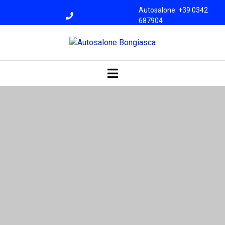
Autosalone: +39 0342
687904
Officina: +39 0342
687945
bongiasca@libero.i
t