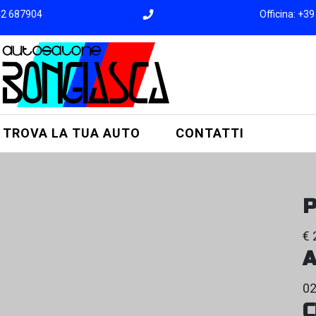
42 687904
Officina: +3
TROVA LA TUA AUTO
CONTATTI
P
€ 
A
0
C