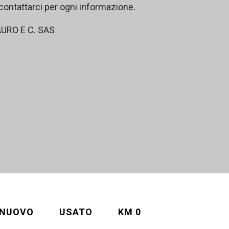
i contattarci per ogni informazione.
RO E C. SAS
NUOVO
USATO
KM 0