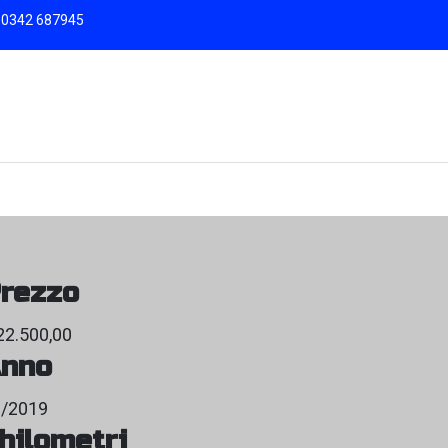
9 0342 687945
rezzo
22.500,00
nno
2/2019
hilometri