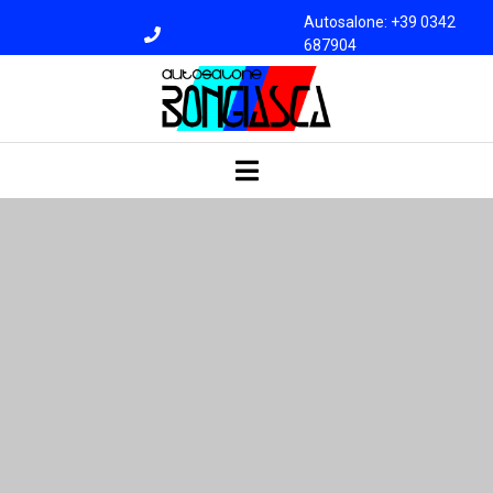
Autosalone: +39 0342
687904
Officina: +39 0342
687945
bongiasca@libero.i
t