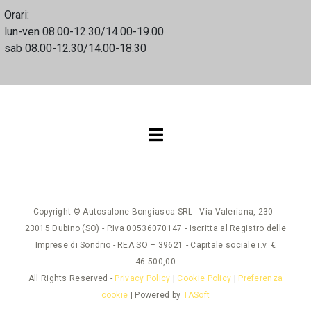
Orari:
lun-ven 08.00-12.30/14.00-19.00
sab 08.00-12.30/14.00-18.30
Copyright © Autosalone Bongiasca SRL - Via Valeriana, 230 -
23015 Dubino (SO) - P.Iva 00536070147 - Iscritta al Registro delle
Imprese di Sondrio - REA SO – 39621 - Capitale sociale i.v. €
46.500,00
All Rights Reserved -
Privacy Policy
|
Cookie Policy
|
Preferenza
cookie
| Powered by
TASoft