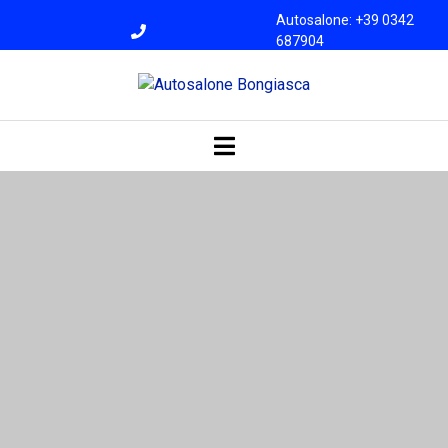
Autosalone: +39 0342
687904
Officina: +39 0342
687945
bongiasca@libero.i
t