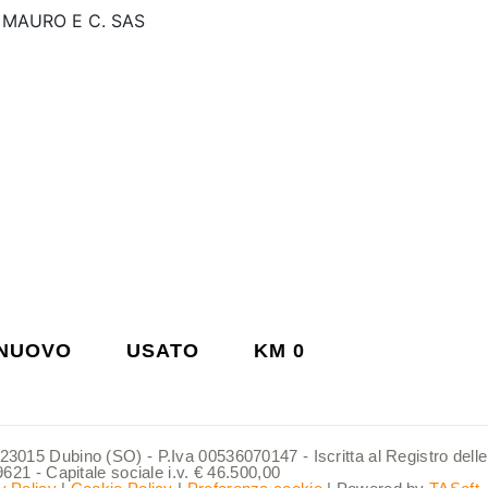
MAURO E C. SAS
NUOVO
USATO
KM 0
23015 Dubino (SO) - P.Iva 00536070147 - Iscritta al Registro del
9621 - Capitale sociale i.v. € 46.500,00