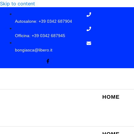
Skip to content
Autosalone: +39 0342 687904
Officina: +39 0342 687945
bongiasca@libero.it
HOME