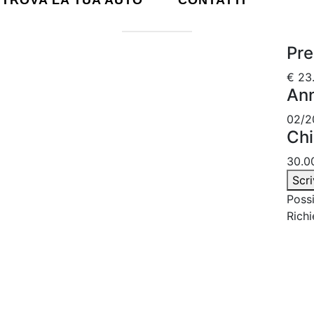
TROVA LA TUA AUTO
CONTATTI
Pre
€ 23
An
02/2
Chi
30.0
Scri
Possi
Richi