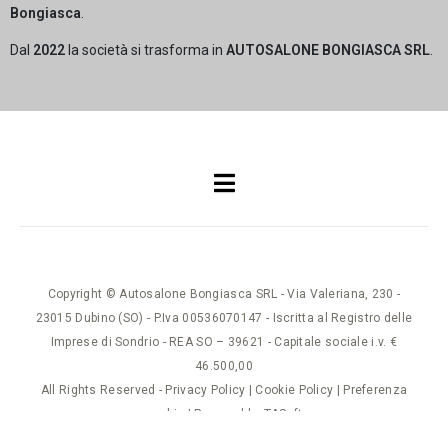
Bongiasca
.
Dal
2022
la società si trasforma in
AUTOSALONE BONGIASCA SRL
.
Copyright © Autosalone Bongiasca SRL - Via Valeriana, 230 -
23015 Dubino (SO) - P.Iva 00536070147 - Iscritta al Registro delle
Imprese di Sondrio - REA SO – 39621 - Capitale sociale i.v. €
46.500,00
All Rights Reserved -
Privacy Policy
|
Cookie Policy
|
Preferenza
cookie
| Powered by
TASoft