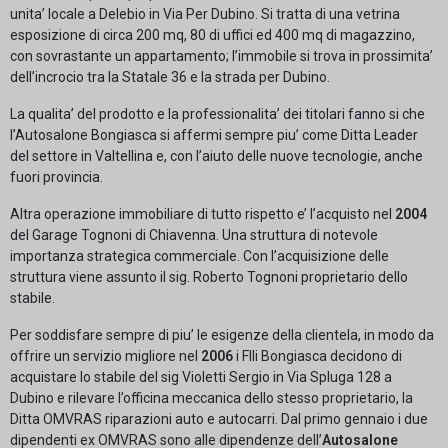
unita’ locale a Delebio in Via Per Dubino. Si tratta di una vetrina
esposizione di circa 200 mq, 80 di uffici ed 400 mq di magazzino,
con sovrastante un appartamento; l’immobile si trova in prossimita’
dell’incrocio tra la Statale 36 e la strada per Dubino.
La qualita’ del prodotto e la professionalita’ dei titolari fanno si che
l’Autosalone Bongiasca si affermi sempre piu’ come Ditta Leader
del settore in Valtellina e, con l’aiuto delle nuove tecnologie, anche
fuori provincia.
Altra operazione immobiliare di tutto rispetto e’ l’acquisto nel
2004
del Garage Tognoni di Chiavenna. Una struttura di notevole
importanza strategica commerciale. Con l’acquisizione delle
struttura viene assunto il sig. Roberto Tognoni proprietario dello
stabile.
Per soddisfare sempre di piu’ le esigenze della clientela, in modo da
offrire un servizio migliore nel
2006
i Flli Bongiasca decidono di
acquistare lo stabile del sig Violetti Sergio in Via Spluga 128 a
Dubino e rilevare l’officina meccanica dello stesso proprietario, la
Ditta OMVRAS riparazioni auto e autocarri. Dal primo gennaio i due
dipendenti ex OMVRAS sono alle dipendenze dell’
Autosalone