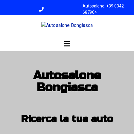
Autosalone: +39 0342
687904
Officina: +39 0342
687945
bongiasca@libero.i
t
Autosalone
Bongiasca
Ricerca la tua auto