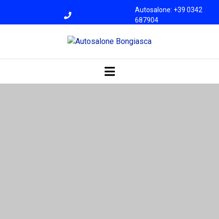
Autosalone: +39 0342
687904
Officina: +39 0342
687945
bongiasca@libero.i
t