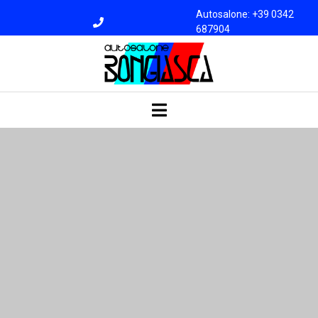
Autosalone: +39 0342
687904
Officina: +39 0342
687945
bongiasca@libero.i
t