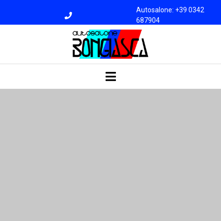
Autosalone: +39 0342
687904
Officina: +39 0342
687945
bongiasca@libero.i
t