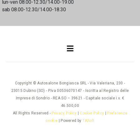
lun-ven 08.00-12.30/14.00-19.00
sab 08.00-12.30/14.00-18.30
Copyright © Autosalone Bongiasca SRL - Via Valeriana, 230 -
23015 Dubino (SO) - P.Iva 00536070147 - Iscritta al Registro delle
Imprese di Sondrio - REA SO – 39621 - Capitale sociale i.v. €
46.500,00
All Rights Reserved -
Privacy Policy
|
Cookie Policy
|
Preferenza
cookie
| Powered by
TASoft