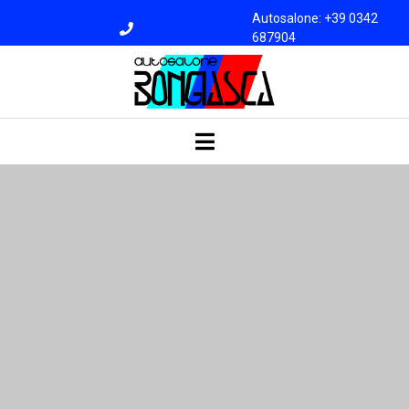
Autosalone: +39 0342
687904
Officina: +39 0342
687945
bongiasca@libero.i
t