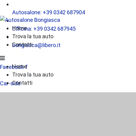
Autosalone: +39 0342 687904
Home
Officina: +39 0342 687945
Trova la tua auto
Contatti
bongiasca@libero.it
Home
Facebook-f
Trova la tua auto
Contatti
Car-side