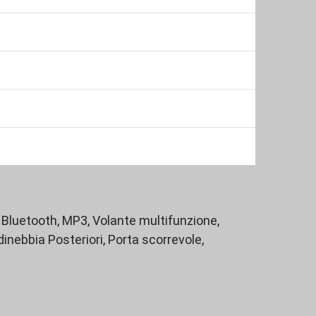
, Bluetooth, MP3, Volante multifunzione,
inebbia Posteriori, Porta scorrevole,