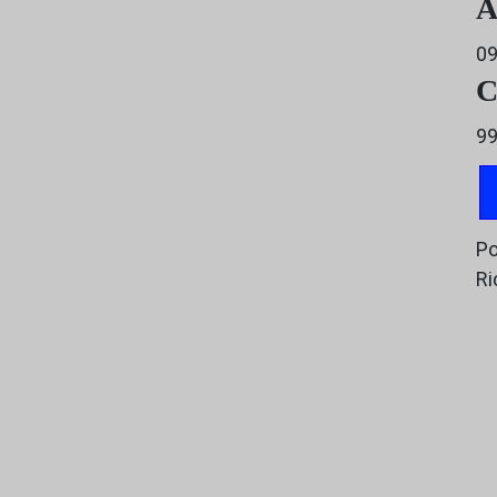
A
0
C
99
Po
Ri