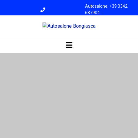
Autosalone: +39 0342
687904
Officina: +39 0342
687945
bongiasca@libero.i
t