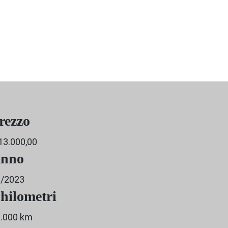
rezzo
13.000,00
nno
3/2023
hilometri
.000 km