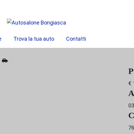
e
Trova la tua auto
Contatti
P
€ 
A
0
C
76